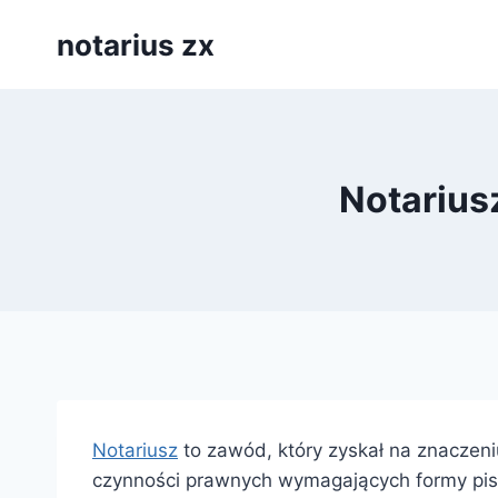
Przejdź
notarius zx
do
treści
Notarius
Notariusz
to zawód, który zyskał na znaczeniu
czynności prawnych wymagających formy pise