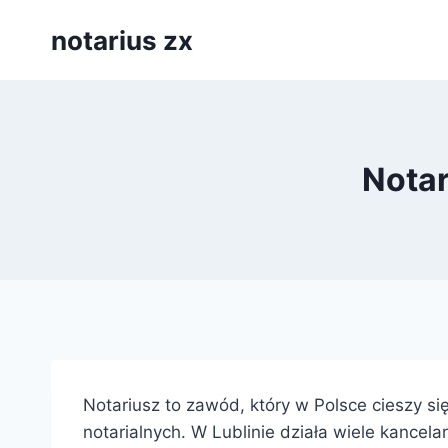
Przejdź
notarius zx
do
treści
Notar
Notariusz to zawód, który w Polsce cieszy s
notarialnych. W Lublinie działa wiele kancela